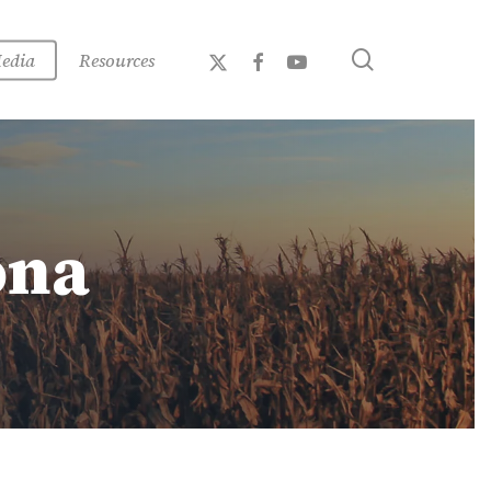
x-
facebook
youtube
search
edia
Resources
twitter
ona