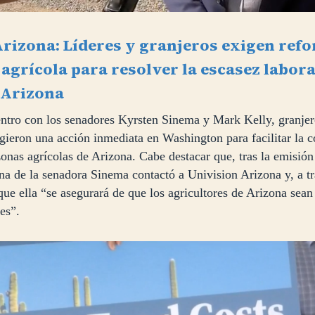
Arizona: Líderes y granjeros exigen ref
agrícola para resolver la escasez labora
 Arizona
ntro con los senadores Kyrsten Sinema y Mark Kelly, granjero
gieron una acción inmediata en Washington para facilitar la c
onas agrícolas de Arizona. Cabe destacar que, tras la emisión
cina de la senadora Sinema contactó a Univision Arizona y, a t
que ella “se asegurará de que los agricultores de Arizona sea
es”.