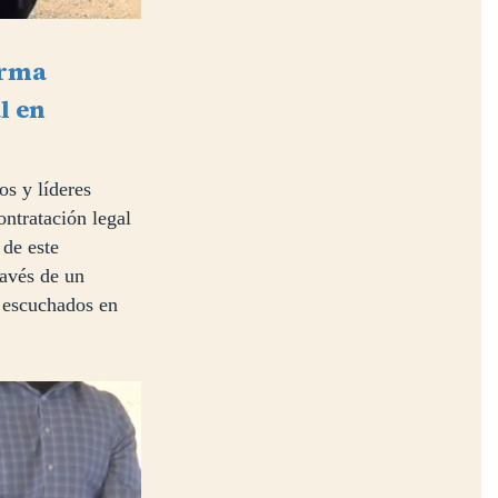
orma
l en
s y líderes
ontratación legal
 de este
ravés de un
n escuchados en