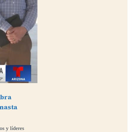
obra
anasta
s y líderes