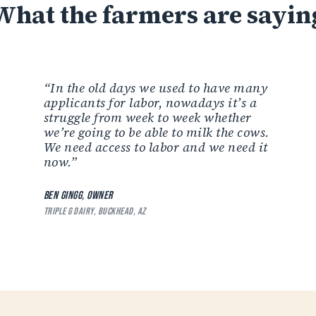
What
the
farmers
are
sayin
“In the old days we used to have many
applicants for labor, nowadays it’s a
struggle from week to week whether
we’re going to be able to milk the cows.
We need access to labor and we need it
now.”
BEN GINGG, OWNER
TRIPLE G DAIRY, BUCKHEAD, AZ