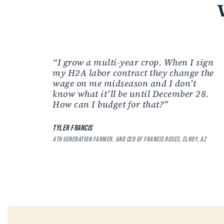
“I grow a multi-year crop. When I sign
my H2A labor contract they change the
wage on me midseason and I don’t
know what it’ll be until December 28.
How can I budget for that?”
TYLER FRANCIS
4TH GENERATION FARMER, AND CEO OF FRANCIS ROSES, ELROY, AZ
Hit enter to search or ESC to close