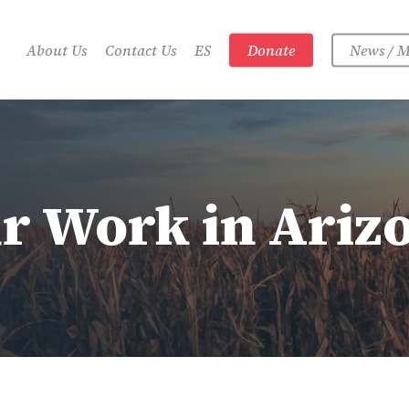
About Us
Contact Us
ES
Donate
News / M
r Work in Ariz